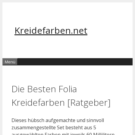
Zum
Inhalt
springen
Kreidefarben.net
Menü
Die Besten Folia
Kreidefarben [Ratgeber]
Dieses hübsch aufgemachte und sinnvoll
zusammengestellte Set besteht aus 5
ausgewählten Farben mit jeweils 60 Millilitern