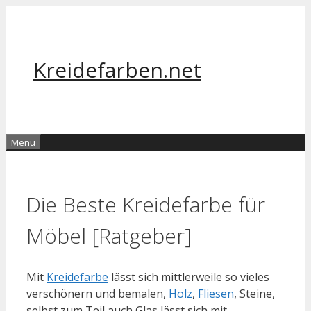
Zum
Inhalt
springen
Kreidefarben.net
Menü
Die Beste Kreidefarbe für
Möbel [Ratgeber]
Mit
Kreidefarbe
lässt sich mittlerweile so vieles
verschönern und bemalen,
Holz
,
Fliesen
, Steine,
selbst zum Teil auch Glas lässt sich mit